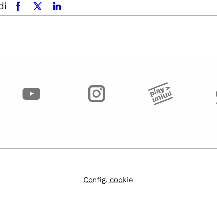
di
facebook
x.com
linkedin
Config. cookie