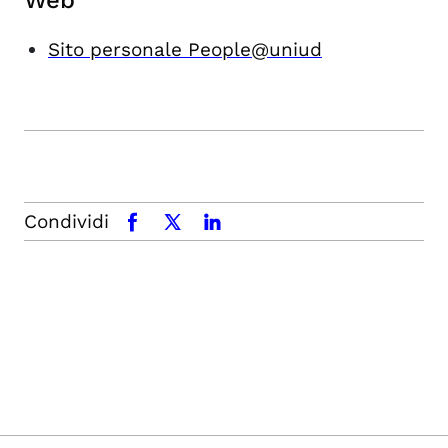
Web
Sito personale People@uniud
Condividi
facebook
x.com
linkedin