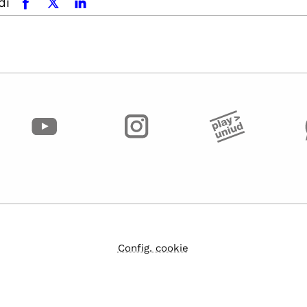
di
facebook
x.com
linkedin
Config. cookie