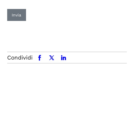
Invia
Condividi
facebook
x.com
linkedin