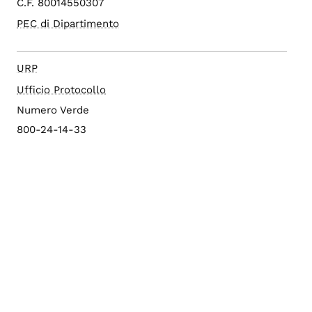
C.F. 80014550307
PEC di Dipartimento
URP
Ufficio Protocollo
Numero Verde
800-24-14-33
Config. cookie
Albo di Ateneo
Sito di Ateneo
PEC di Ateneo
Accesso editor
Area riservata