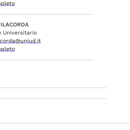
mpleto
FILACORDA
 Universitario
acorda@uniud.it
mpleto