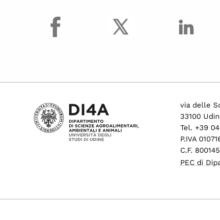
facebook
via delle S
33100 Udin
Tel. +39 0
P.IVA 0107
C.F. 80014
PEC di Dip