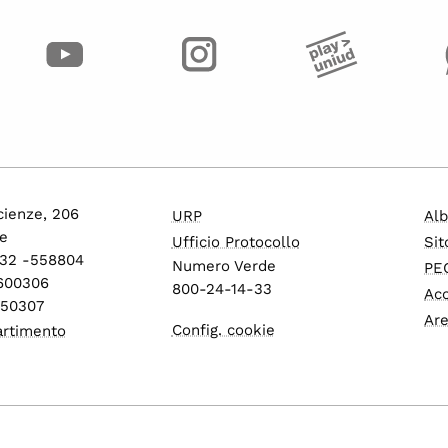
cienze, 206
URP
Alb
e
Ufficio Protocollo
Sit
432 -558804
Numero Verde
PEC
1600306
800-24-14-33
Acc
550307
Are
Config. cookie
artimento