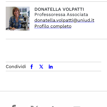
DONATELLA
VOLPATTI
Professoressa Associata
donatella.volpatti@uniud.it
Profilo completo
Condividi
facebook
x.com
linkedin
facebook