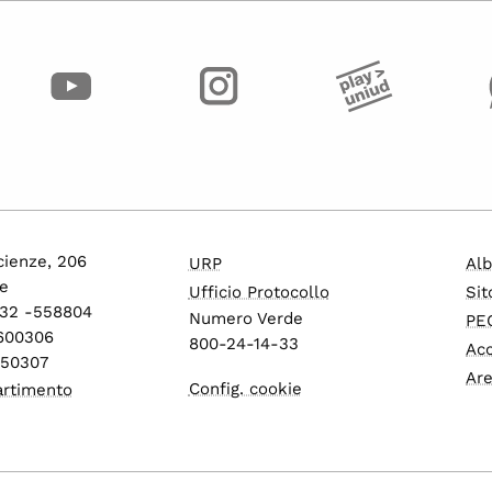
cienze, 206
URP
Alb
e
Ufficio Protocollo
Sit
432 -558804
Numero Verde
PEC
1600306
800-24-14-33
Acc
550307
Are
Config. cookie
artimento