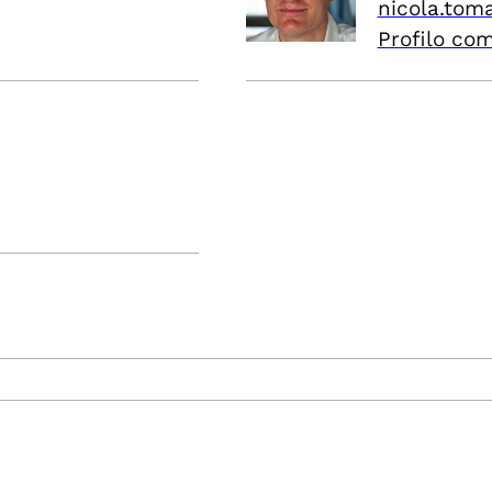
nicola.tom
Profilo co