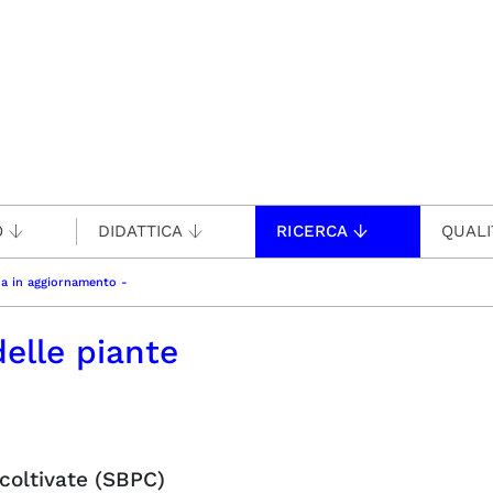
O
DIDATTICA
RICERCA
QUALI
ina in aggiornamento -
delle piante
 coltivate (SBPC)