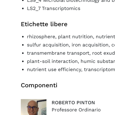
LS9_4 Microbial biotechnology and b
LS2_7 Transcriptomics
Etichette libere
rhizosphere, plant nutrition, nutrien
sulfur acquisition, iron acquisition, 
transmembrane transport, root exudat
plant-soil interaction, humic substa
nutrient use efficiency, transcripto
Componenti
ROBERTO
PINTON
Professore Ordinario