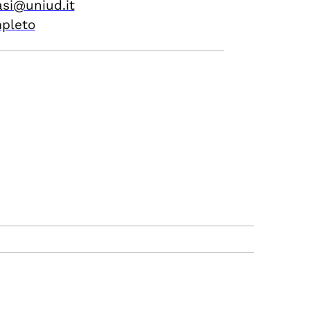
asi@uniud.it
mpleto