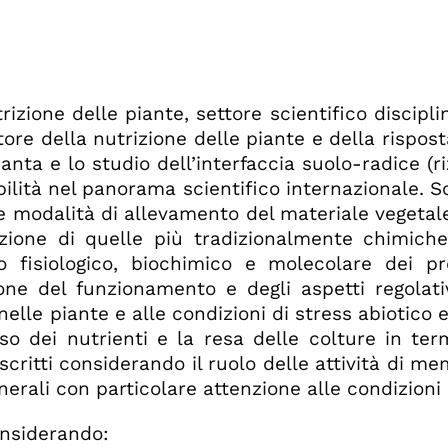
rizione delle piante, settore scientifico discipl
re della nutrizione delle piante e della risposta
pianta e lo studio dell’interfaccia suolo-radice (
lità nel panorama scientifico internazionale. So
le modalità di allevamento del materiale vegetale
razione di quelle più tradizionalmente chimich
o fisiologico, biochimico e molecolare dei pro
zione del funzionamento e degli aspetti regola
 nelle piante e alle condizioni di stress abiotico
d'uso dei nutrienti e la resa delle colture in te
escritti considerando il ruolo delle attività di me
nerali con particolare attenzione alle condizioni d
onsiderando: