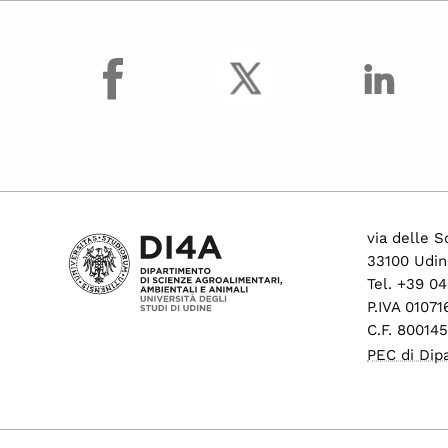
facebook
via delle S
33100 Udin
Tel. +39 0
P.IVA 0107
C.F. 80014
PEC di Dip