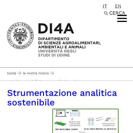
IT
EN
Passa al contenuto principale
CERCA
home
la nostra ricerca
sezioni e gruppi di ricerca - pagina in aggiornamento -
Strumentazione analitica
sostenibile